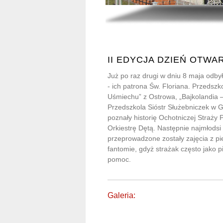
II EDYCJA DZIEŃ OTWA
Już po raz drugi w dniu 8 maja odb
- ich patrona Św. Floriana. Przedsz
Uśmiechu” z Ostrowa, „Bajkolandia –
Przedszkola Sióstr Służebniczek w G
poznały historię Ochotniczej Straży 
Orkiestrę Dętą. Następnie najmłodsi
przeprowadzone zostały zajęcia z p
fantomie, gdyż strażak często jako 
pomoc.
Galeria: