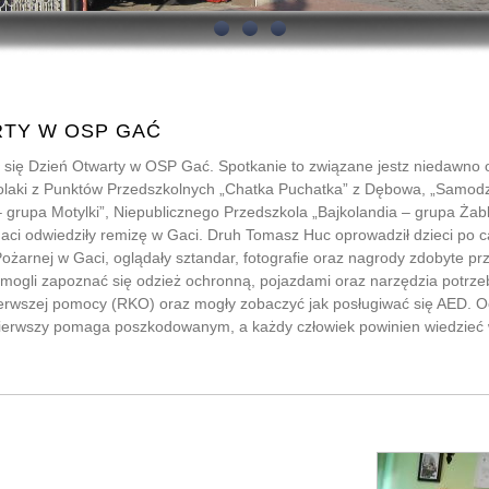
RTY W OSP GAĆ
ył się Dzień Otwarty w OSP Gać. Spotkanie to związane jestz niedaw
kolaki z Punktów Przedszkolnych „Chatka Puchatka” z Dębowa, „Samodzi
 grupa Motylki”, Niepublicznego Przedszkola „Bajkolandia – grupa Żab
aci odwiedziły remizę w Gaci. Druh Tomasz Huc oprowadził dzieci po ca
Pożarnej w Gaci, oglądały sztandar, fotografie oraz nagrody zdobyte p
 mogli zapoznać się odzież ochronną, pojazdami oraz narzędzia potrz
ierwszej pomocy (RKO) oraz mogły zobaczyć jak posługiwać się AED. O
pierwszy pomaga poszkodowanym, a każdy człowiek powinien wiedzieć w 