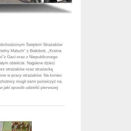
no obchodzonym Świętem Strażaków
elny Maluch” z Białobok, „Kraina
ki”z Gaci oraz z Niepublicznego
łym obiekcie. Najpierw dzieci
rzez strażaków oraz strażacką
ebne w pracy strażaków. Na koniec
chotnicy mogli sami poćwiczyć na
jaki sposób udzielić pierwszej