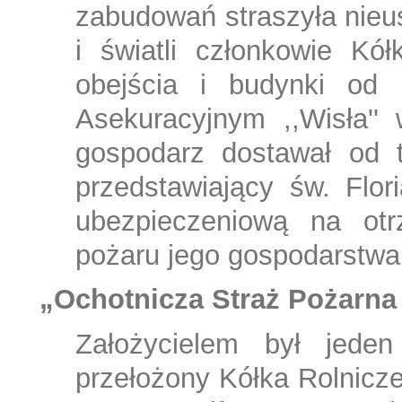
zabudowań straszyła nieu
i światli członkowie Kó
obejścia i budynki od
Asekuracyjnym ,,Wisła''
gospodarz dostawał od 
przedstawiający św. Flo
ubezpieczeniową na ot
pożaru jego gospodarstwa
„Ochotnicza Straż Pożarna
Założycielem był jeden
przełożony Kółka Rolnicz