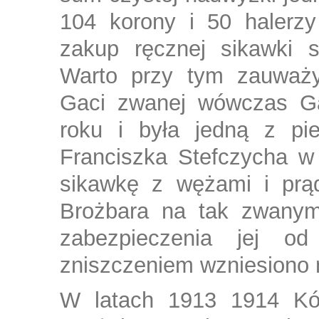
104 korony i 50 halerzy
zakup ręcznej sikawki s
Warto przy tym zauważy
Gaci zwanej wówczas Ga
roku i była jedną z pi
Franciszka Stefczycha w
sikawkę z wężami i prą
Brożbara na tak zwanym 
zabezpieczenia jej o
zniszczeniem wzniesiono 
W latach 1913 1914 Kół