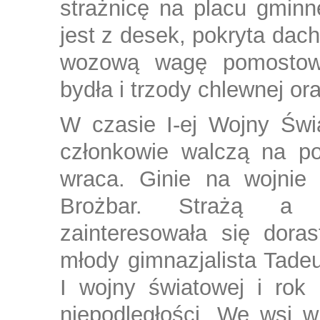
strażnicę na placu gminn
jest z desek, pokryta da
wozową wagę pomostow
bydła i trzody chlewnej or
W czasie I-ej Wojny Świa
członkowie walczą na po
wraca. Ginie na wojnie 
Brożbar. Strażą a s
zainteresowała się doras
młody gimnazjalista Tade
I wojny światowej i rok
niepodległości. We wsi w