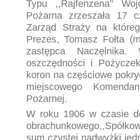
Typu ,,Rajfenzena'' Woj
Pożarna zrzeszała 17 cz
Zarząd Straży na któreg
Prezes, Tomasz Fołta (m
zastępca Naczęlnik
oszczędności i Pożycze
koron na częściowe pokry
miejscowego Komendan
Pożarnej.
W roku 1906 w czasie d
obrachunkowego,,Spółkow
sum czystej nadwyżki jed