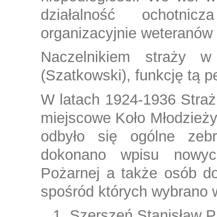
działalność ochotnic
organizacyjnie weteranów 
Naczelnikiem straży w
(Szatkowski), funkcję tą p
W latach 1924-1936 Stra
miejscowe Koło Młodzieży 
odbyło się ogólne zeb
dokonano wpisu nowyc
Pożarnej a także osób do
spośród których wybrano w
Szerszeń Stanisław Pr