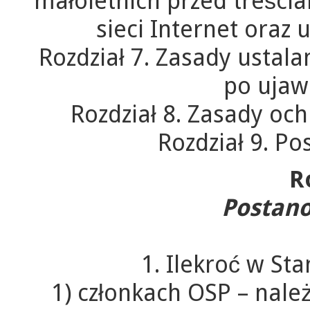
małoletnich przed treści
sieci Internet oraz
Rozdział 7. Zasady ustal
po ujaw
Rozdział 8. Zasady oc
Rozdział 9. P
R
Postano
1. Ilekroć w St
1) członkach OSP – nale