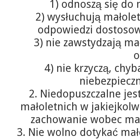
1) odnoszą się do 
2) wysłuchują małoletn
odpowiedzi dostosowa
3) nie zawstydzają mał
o
4) nie krzyczą, chy
niebezpieczn
2. Niedopuszczalne je
małoletnich w jakiejkol
zachowanie wobec mał
3. Nie wolno dotykać mał