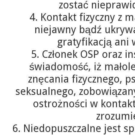
zostać nieprawi
4. Kontakt fizyczny z 
niejawny bądź ukrywa
gratyfikacją ani 
5. Członek OSP oraz i
świadomość, iż małolet
znęcania fizycznego, p
seksualnego, zobowiązany
ostrożności w kontak
zrozumie
6. Niedopuszczalne jest s